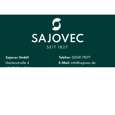
Sajovec GmbH
Telefon:
02541 71077
Gartenstraße 4
E-Mail:
info@sajovec.de
48653 Coesfeld
Ladenöffnungszeiten:
Schießstandzeiten:
Montag: Geschlossen
Kugelstände: Dienstag 14 – 18
Dienstag bis Freitag: 14 – 18.30
Uhr und Donnerstag 9 – 12 Uhr
Uhr
Schießschule Flinte: Mittwoch 9 –
Samstag: 9 – 13.00 Uhr
18 Uhr
und nach Vereinbarung