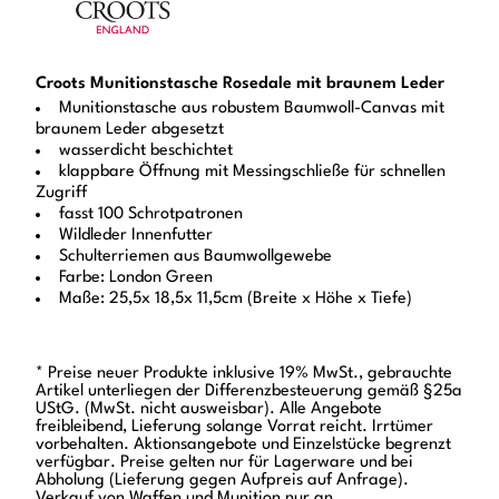
Croots Munitionstasche Rosedale mit braunem Leder
Munitionstasche aus robustem Baumwoll-Canvas mit
braunem Leder abgesetzt
wasserdicht beschichtet
klappbare Öffnung mit Messingschließe für schnellen
Zugriff
fasst 100 Schrotpatronen
Wildleder Innenfutter
Schulterriemen aus Baumwollgewebe
Farbe: London Green
Maße: 25,5x 18,5x 11,5cm (Breite x Höhe x Tiefe)
* Preise neuer Produkte inklusive 19% MwSt., gebrauchte
Artikel unterliegen der Differenzbesteuerung gemäß §25a
UStG. (MwSt. nicht ausweisbar). Alle Angebote
freibleibend, Lieferung solange Vorrat reicht. Irrtümer
vorbehalten. Aktionsangebote und Einzelstücke begrenzt
verfügbar. Preise gelten nur für Lagerware und bei
Abholung (Lieferung gegen Aufpreis auf Anfrage).
Verkauf von Waffen und Munition nur an