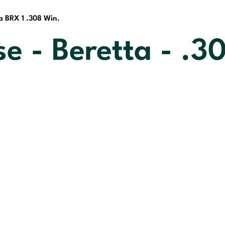
a BRX 1 .308 Win.
e - Beretta - .3